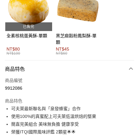
6 期 0 利率 每期
NT$60
21家銀行
合作金庫商業銀行
第一商業銀行
華南商業銀行
彰化商業銀行
合作金庫商業銀行
第一商業銀行
超商取貨付款
上海商業儲蓄銀行
台北富邦商業銀行
華南商業銀行
彰化商業銀行
國泰世華商業銀行
兆豐國際商業銀行
已售完
LINE Pay
上海商業儲蓄銀行
台北富邦商業銀行
臺灣中小企業銀行
台中商業銀行
國泰世華商業銀行
兆豐國際商業銀行
全素核桃蛋黃酥-單顆
黑芝麻穀粉鳳梨酥-單
匯豐（台灣）商業銀行
華泰商業銀行
Apple Pay
臺灣中小企業銀行
台中商業銀行
顆
聯邦商業銀行
遠東國際商業銀行
匯豐（台灣）商業銀行
華泰商業銀行
NT$80
NT$45
街口支付
元大商業銀行
永豐商業銀行
NT$100
NT$60
聯邦商業銀行
遠東國際商業銀行
玉山商業銀行
星展（台灣）商業銀行
元大商業銀行
永豐商業銀行
悠遊付
台新國際商業銀行
中國信託商業銀行
玉山商業銀行
星展（台灣）商業銀行
商品特色
台灣樂天信用卡公司
台新國際商業銀行
中國信託商業銀行
Google Pay
商品編號
台灣樂天信用卡公司
全盈+PAY
9912086
AFTEE先享後付
商品特色
相關說明
可夫萊最新聯名與「泉發蜂蜜」合作
【關於「AFTEE先享後付」】
使用100%的真蜜配上可夫萊低溫烘焙的堅果
ATM付款
AFTEE先享後付是「在收到商品之後才付款」的支付方式。 讓您購物簡單
便利好安心！
簡直完美組合 美味無負擔 健康享受
貨到付款
１．簡單：不需註冊會員、不需綁卡、不需儲值。
榮獲ITQI國際風味評鑑 2顆星🌟🌟
２．便利：只要手機號碼，簡訊認證，即可結帳。