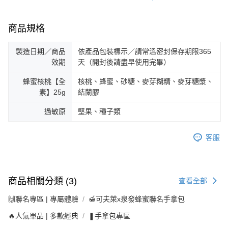
商品規格
製造日期／商品
依產品包裝標示／請常溫密封保存期限365
效期
天（開封後請盡早使用完畢）
蜂蜜核桃【全
核桃、蜂蜜、砂糖、麥芽糊精、麥芽糖漿、
素】25g
結蘭膠
過敏原
堅果、種子類
客服
商品相關分類 (3)
查看全部
🙌聯名專區 | 專屬體驗
🍯可夫萊x泉發蜂蜜聯名手拿包
🔥人氣單品 | 多款經典
❚手拿包專區