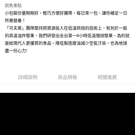
３．安心：先確認商品／服務後，再付款。
運送方式
銷售重點
【「AFTEE先享後付」結帳流程】
小包裝份量剛剛好，輕巧方便好攜帶，每日來一包，讓你補足一日
全家取貨付款
１．於結帳方式選擇「AFTEE先享後付」後，將跳轉至「AFTEE先享後付」
所需營養！
每筆NT$150，滿NT$1,500(含以上)免運費
結帳頁面，進行簡訊認證並確認金額後，即可完成結帳。
「可夫萊」團隊堅持把資源投入在低溫烘焙的技術上，有別於一般
２．訂單成立數日內，您將收到繳費通知簡訊。
7-11取貨付款
３．收到繳費通知簡訊後14天內，點擊此簡訊中的連結，可透過四大超商／
的高溫油炸堅果，我們研發出全台第一8小時低溫慢焙堅果，為的就
ATM／網路銀行／等多元方式進行付款，方視為交易完成。
每筆NT$150，滿NT$1,500(含以上)免運費
是給現代人更優質的食品，降低製造廢油減少空氣汙染，也為地球
※ 請注意：結帳手續完成當下不需立刻繳費，但若您需要取消訂單，請聯絡
購買商品的店家。未經商家同意取消之訂單仍視為有效，需透過AFTEE先享
盡一份心力!
宅配
後付繳納相關費用。
每筆NT$150，滿NT$1,500(含以上)免運費
※ 交易是否成功請以「AFTEE先享後付 」之結帳頁面顯示為準，若有關於
是否繳費成功／繳費後需取消欲退款等相關疑問，請聯繫「AFTEE先享後付
客戶支援中心」
https://netprotections.freshdesk.com/support/home
貨到付款
詳細說明
商品規格
相關推薦
每筆NT$150，滿NT$1,500(含以上)免運費
【注意事項】
１．透過由恩沛科技股份有限公司提供之「AFTEE先享後付」服務完成之交
易，需依本服務之必要範圍內提供個人資料，並將交易相關給付款項請求債
權轉讓予恩沛科技股份有限公司。
２．關於個人資料處理事宜，請瀏覽以下網址：
https://aftee.tw/terms/#terms3
３．未成年的使用者請事先徵得法定代理人或監護人之同意方可使用
「AFTEE先享後付」，若未經同意申辦者引起之損失，本公司不負相關責
任。
４．使用「AFTEE先享後付」時，將依據個別帳號之用戶狀況，依本公司即