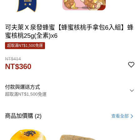
可夫萊Ｘ泉發蜂蜜【蜂蜜核桃手拿包6入組】蜂
蜜核桃25g(全素)x6
超取滿NT$1,500免運
NT$414
NT$360
付款與運送方式
超取滿NT$1,500免運
付款方式
信用卡一次付款
商品加價購 (2)
查看全部
信用卡分期付款
3 期 0 利率 每期
NT$120
21家銀行