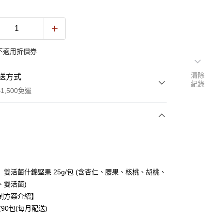
不適用折價券
清除
送方式
紀錄
1,500免運
次付款
期付款
0 利率 每期
NT$1,733
21家銀行
】雙活菌什錦堅果 25g/包 (含杏仁、腰果、核桃、胡桃、
0 利率 每期
NT$866
21家銀行
庫商業銀行
第一商業銀行
、雙活菌)
業銀行
彰化商業銀行
制方案介紹】
庫商業銀行
第一商業銀行
業儲蓄銀行
台北富邦商業銀行
業銀行
彰化商業銀行
90包(每月配送)
華商業銀行
兆豐國際商業銀行
業儲蓄銀行
台北富邦商業銀行