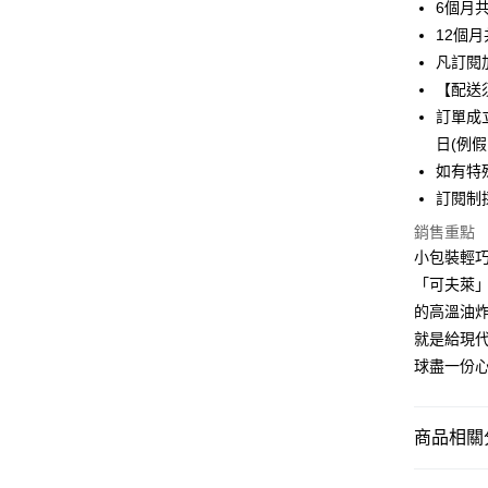
Apple Pay
6個月共
臺灣中
國泰世
12個月
匯豐（
街口支付
臺灣中
聯邦商
凡訂閱
匯豐（
悠遊付
元大商
【配送
聯邦商
玉山商
元大商
訂單成
Google Pa
台新國
玉山商
日(例假
台灣樂
台新國
全盈+PAY
如有特
台灣樂
訂閱制
AFTEE先
相關說明
銷售重點
【關於「A
小包裝輕
ATM付款
AFTEE
「可夫萊
便利好安
１．簡單
的高溫油
２．便利
運送方式
就是給現
３．安心
球盡一份心
宅配
【「AFT
每筆NT$1
１．於結帳
付」結帳
商品相關分
２．訂單
３．收到繳
📋訂閱制 
／ATM／