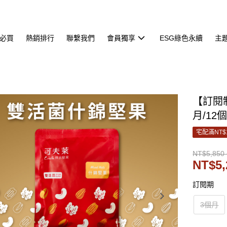
必買
熱銷排行
聯繫我們
會員獨享
ESG綠色永續
主
【訂閱
月/1
宅配滿NT$
NT$5,850 
NT$5,
訂閱期
3個月