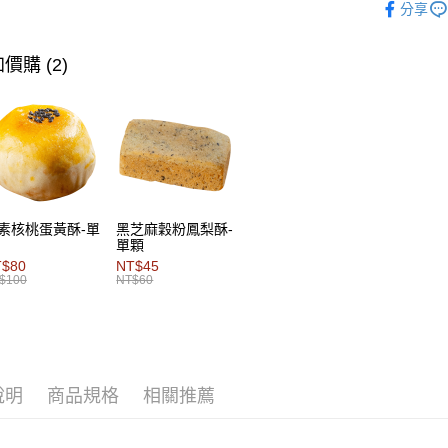
分享
※ 請注意
絡購買商品
先享後付
價購 (2)
※ 交易是
是否繳費成
付客戶支
【注意事
１．透過由
交易，需
求債權轉
２．關於
素核桃蛋黃酥-單
黑芝麻穀粉鳳梨酥-
https://aft
單顆
３．未成
T$80
NT$45
「AFTE
$100
NT$60
任。
４．使用「
即時審查
結果請求
５．嚴禁
形，恩沛
動。
說明
商品規格
相關推薦