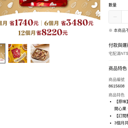
數量
※ 本商品
付款與運
宅配滿NT$
付款方式
商品特色
信用卡一
商品編號
8615608
信用卡分
商品特色
3 期 
【原味
6 期 
合作金
開心果
華南商
【訂閱
合作金
LINE Pay
上海商
華南商
3個月共
國泰世
上海商