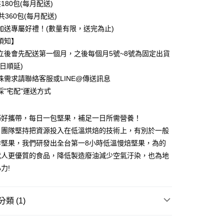
180包(每月配送)
小企業銀行
台中商業銀行
華商業銀行
兆豐國際商業銀行
共360包(每月配送)
台灣）商業銀行
華泰商業銀行
小企業銀行
台中商業銀行
業銀行
遠東國際商業銀行
加送專屬好禮！(數量有限，送完為止)
台灣）商業銀行
華泰商業銀行
業銀行
永豐商業銀行
須知】
業銀行
遠東國際商業銀行
業銀行
星展（台灣）商業銀行
業銀行
永豐商業銀行
立後會先配送第一個月，之後每個月5號~8號為固定出貨
y
際商業銀行
中國信託商業銀行
業銀行
星展（台灣）商業銀行
日順延)
天信用卡公司
際商業銀行
中國信託商業銀行
殊需求請聯絡客服或LINE@傳送訊息
天信用卡公司
採"宅配"運送方式
享後付
FTEE先享後付」】
巧好攜帶，每日一包堅果，補足一日所需營養！
先享後付是「在收到商品之後才付款」的支付方式。 讓您購物簡單
」團隊堅持把資源投入在低溫烘焙的技術上，有別於一般
心！
：不需註冊會員、不需綁卡、不需儲值。
炸堅果，我們研發出全台第一8小時低溫慢焙堅果，為的
：只要手機號碼，簡訊認證，即可結帳。
代人更優質的食品，降低製造廢油減少空氣汙染，也為地
：先確認商品／服務後，再付款。
力!
EE先享後付」結帳流程】
50，滿NT$1,500(含以上)免運費
方式選擇「AFTEE先享後付」後，將跳轉至「AFTEE先享後
頁面，進行簡訊認證並確認金額後，即可完成結帳。
類 (1)
成立數日內，您將收到繳費通知簡訊。
費通知簡訊後14天內，點擊此簡訊中的連結，可透過四大超商
| 堅果手拿包(每月配送)
網路銀行／等多元方式進行付款，方視為交易完成。