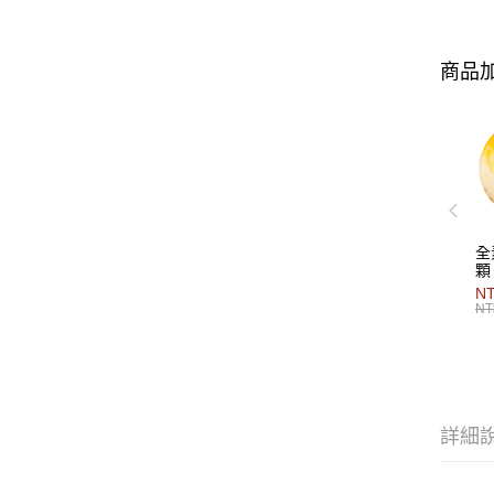
商品加
全
顆
N
NT
詳細