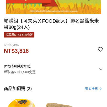
箱購組【可夫萊ＸFOOD超人】聯名黑纖米米
果80g(24入)
超取滿NT$1,500免運
NT$5,496
NT$3,816
付款與運送方式
超取滿NT$1,500免運
付款方式
信用卡一次付款
商品加價購 (2)
查看全部
信用卡分期付款
3 期 0 利率 每期
NT$1,272
21家銀行