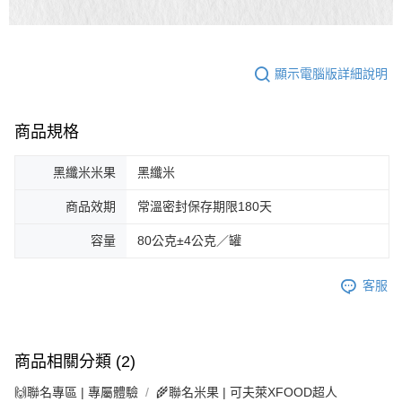
顯示電腦版詳細說明
商品規格
黑纖米米果
黑纖米
商品效期
常溫密封保存期限180天
容量
80公克±4公克／罐
客服
商品相關分類 (2)
🙌聯名專區 | 專屬體驗
🌾聯名米果 | 可夫萊XFOOD超人