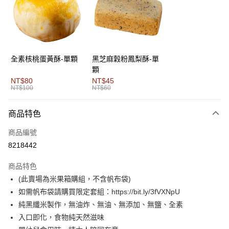
6 期 0 利率 每期
NT$636
21家銀行
合作金庫商業銀行
第一商業銀行
華南商業銀行
彰化商業銀行
合作金庫商業銀行
第一商業銀行
超商取貨付款
上海商業儲蓄銀行
台北富邦商業銀行
華南商業銀行
彰化商業銀行
國泰世華商業銀行
兆豐國際商業銀行
LINE Pay
上海商業儲蓄銀行
台北富邦商業銀行
臺灣中小企業銀行
台中商業銀行
國泰世華商業銀行
兆豐國際商業銀行
全素核桃蛋黃酥-單顆
黑芝麻穀粉鳳梨酥-單
匯豐（台灣）商業銀行
華泰商業銀行
Apple Pay
臺灣中小企業銀行
台中商業銀行
顆
聯邦商業銀行
遠東國際商業銀行
匯豐（台灣）商業銀行
華泰商業銀行
NT$80
NT$45
街口支付
元大商業銀行
永豐商業銀行
NT$100
NT$60
聯邦商業銀行
遠東國際商業銀行
玉山商業銀行
星展（台灣）商業銀行
元大商業銀行
永豐商業銀行
悠遊付
台新國際商業銀行
中國信託商業銀行
玉山商業銀行
星展（台灣）商業銀行
商品特色
台灣樂天信用卡公司
台新國際商業銀行
中國信託商業銀行
Google Pay
商品編號
台灣樂天信用卡公司
全盈+PAY
8218442
AFTEE先享後付
商品特色
相關說明
(此賣場為米果箱購組，不含帆布袋)
【關於「AFTEE先享後付」】
如需帆布袋請購買限定套組：https://bit.ly/3fVXNpU
ATM付款
AFTEE先享後付是「在收到商品之後才付款」的支付方式。 讓您購物簡單
便利好安心！
純黑纖米製作，無油炸、無油、無添加、無鹽、全素
貨到付款
１．簡單：不需註冊會員、不需綁卡、不需儲值。
入口即化，食物純天然滋味
２．便利：只要手機號碼，簡訊認證，即可結帳。