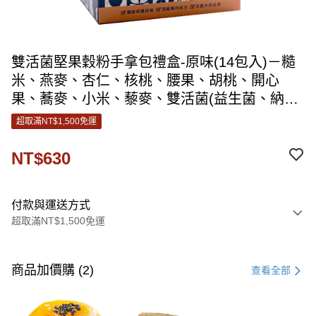
雙活菌堅果穀粉手拿包禮盒-原味(14包入)－糙
米、燕麥、杏仁、核桃、腰果、胡桃、開心
果、蕎麥、小米、藜麥、雙活菌(益生菌、納豆
菌、乳酸菌)
超取滿NT$1,500免運
NT$630
付款與運送方式
超取滿NT$1,500免運
付款方式
信用卡一次付款
商品加價購 (2)
查看全部
信用卡分期付款