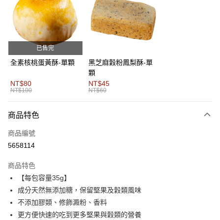
3 期 0 利率 每期
NT$210
21家銀行
6 期 0 利率 每期
NT$105
21家銀行
合作金庫商業銀行
第一商業銀行
華南商業銀行
彰化商業銀行
合作金庫商業銀行
第一商業銀行
超商取貨付款
上海商業儲蓄銀行
台北富邦商業銀行
華南商業銀行
彰化商業銀行
國泰世華商業銀行
兆豐國際商業銀行
已售完
LINE Pay
上海商業儲蓄銀行
台北富邦商業銀行
臺灣中小企業銀行
台中商業銀行
國泰世華商業銀行
兆豐國際商業銀行
全素核桃蛋黃酥-單顆
黑芝麻穀粉鳳梨酥-單
匯豐（台灣）商業銀行
華泰商業銀行
Apple Pay
臺灣中小企業銀行
台中商業銀行
顆
聯邦商業銀行
遠東國際商業銀行
匯豐（台灣）商業銀行
華泰商業銀行
NT$80
NT$45
街口支付
元大商業銀行
永豐商業銀行
NT$100
NT$60
聯邦商業銀行
遠東國際商業銀行
玉山商業銀行
星展（台灣）商業銀行
元大商業銀行
永豐商業銀行
悠遊付
台新國際商業銀行
中國信託商業銀行
玉山商業銀行
星展（台灣）商業銀行
商品特色
台灣樂天信用卡公司
台新國際商業銀行
中國信託商業銀行
Google Pay
商品編號
台灣樂天信用卡公司
全盈+PAY
5658114
AFTEE先享後付
商品特色
相關說明
【每包容量35g】
【關於「AFTEE先享後付」】
成分天然無添加糖，保留堅果及穀類風味
ATM付款
AFTEE先享後付是「在收到商品之後才付款」的支付方式。 讓您購物簡單
便利好安心！
不添加膠類、修飾澱粉、香料
貨到付款
１．簡單：不需註冊會員、不需綁卡、不需儲值。
更方便快速的吃到更多堅果與穀類的營養
２．便利：只要手機號碼，簡訊認證，即可結帳。