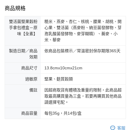
商品規格
雙活菌堅果穀粉
糙米、燕麥、杏仁、核桃、腰果、胡桃、開
手拿包禮盒－原
心果、雙活菌（燕麥粉、納豆菌發酵物、芽
味【全素】
孢乳酸菌發酵物、麥芽糊精）、蕎麥、小
米、藜麥
製造日期／商品
依商品包裝標示／常溫密封保存期限365天
效期
商品尺寸
13.8cmx10cmx21cm
過敏原
堅果、麩質穀類
備註
因超商取貨有體積及重量的限制，此商品超
取最高購買量為三盒，若要再購買其他商品
請選擇宅配。
商品容量
每包35g，共14包/盒
客服