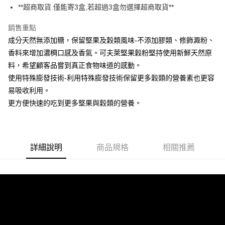
**超商取貨.僅能寄3盒,若超過3盒勿選擇超商取貨**
３．安心：先確認商品／服務後，再付款。
運送方式
【「AFTEE先享後付」結帳流程】
銷售重點
全家取貨付款
１．於結帳方式選擇「AFTEE先享後付」後，將跳轉至「AFTEE先享後付」
成分天然無添加糖，保留堅果及穀類風味-不添加膠類、修飾澱粉、
每筆NT$150，滿NT$1,500(含以上)免運費
結帳頁面，進行簡訊認證並確認金額後，即可完成結帳。
香料來增加濃稠口感及香氣。可夫萊堅果穀粉堅持使用新鮮天然原
２．訂單成立數日內，您將收到繳費通知簡訊。
7-11取貨付款
３．收到繳費通知簡訊後14天內，點擊此簡訊中的連結，可透過四大超商／
料，希望顧客品嘗到真正食物味道的感動。
ATM／網路銀行／等多元方式進行付款，方視為交易完成。
每筆NT$150，滿NT$1,500(含以上)免運費
使用特殊膨發技術-利用特殊膨發技術保留更多穀類的營養素也更容
※ 請注意：結帳手續完成當下不需立刻繳費，但若您需要取消訂單，請聯絡
購買商品的店家。未經商家同意取消之訂單仍視為有效，需透過AFTEE先享
易吸收利用。
宅配
後付繳納相關費用。
更方便快速的吃到更多堅果與穀類的營養。
每筆NT$150，滿NT$1,500(含以上)免運費
※ 交易是否成功請以「AFTEE先享後付 」之結帳頁面顯示為準，若有關於
是否繳費成功／繳費後需取消欲退款等相關疑問，請聯繫「AFTEE先享後付
客戶支援中心」
https://netprotections.freshdesk.com/support/home
貨到付款
每筆NT$150，滿NT$1,500(含以上)免運費
【注意事項】
詳細說明
商品規格
相關推薦
１．透過由恩沛科技股份有限公司提供之「AFTEE先享後付」服務完成之交
易，需依本服務之必要範圍內提供個人資料，並將交易相關給付款項請求債
權轉讓予恩沛科技股份有限公司。
２．關於個人資料處理事宜，請瀏覽以下網址：
https://aftee.tw/terms/#terms3
３．未成年的使用者請事先徵得法定代理人或監護人之同意方可使用
「AFTEE先享後付」，若未經同意申辦者引起之損失，本公司不負相關責
任。