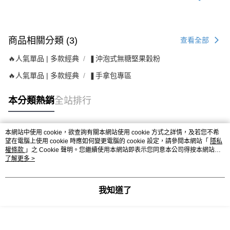
商品相關分類 (3)
查看全部
🔥人氣單品 | 多款經典
❚沖泡式無糖堅果穀粉
🔥人氣單品 | 多款經典
❚手拿包專區
本分類熱銷
全站排行
本網站中使用 cookie，欲查詢有關本網站使用 cookie 方式之詳情，及若您不希
熱門標籤
望在電腦上使用 cookie 時應如何變更電腦的 cookie 設定，請參閱本網站「
隱私
權條款
」之 Cookie 聲明。您繼續使用本網站即表示您同意本公司得按本網站使
用條款之 Cookie 聲明使用 cookie。
了解更多 >
我知道了