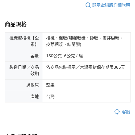
顯示電腦版詳細說明
商品規格
楓糖蜜核桃【全
核桃、楓糖(純楓糖漿、砂糖、麥芽糊精、
素】
麥芽糖漿、結蘭膠)
容量
150公克±6公克 / 罐
製造日期／商品
依商品包裝標示／常溫密封保存期限365天
效期
過敏原
堅果
產地
台灣
客服