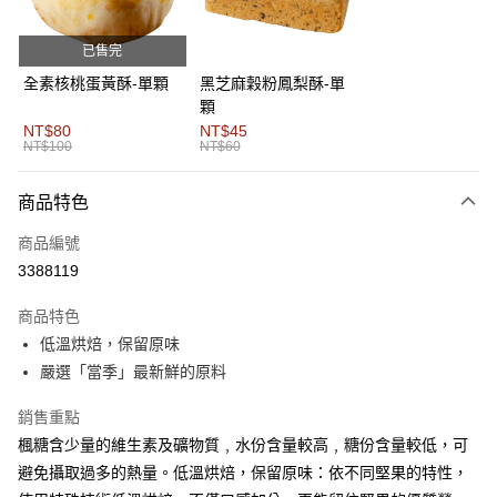
華南商業銀行
彰化商業銀行
合作金庫商業銀行
第一商業銀行
超商取貨付款
上海商業儲蓄銀行
台北富邦商業銀行
華南商業銀行
彰化商業銀行
國泰世華商業銀行
兆豐國際商業銀行
已售完
LINE Pay
上海商業儲蓄銀行
台北富邦商業銀行
臺灣中小企業銀行
台中商業銀行
國泰世華商業銀行
兆豐國際商業銀行
全素核桃蛋黃酥-單顆
黑芝麻穀粉鳳梨酥-單
匯豐（台灣）商業銀行
華泰商業銀行
Apple Pay
臺灣中小企業銀行
台中商業銀行
顆
聯邦商業銀行
遠東國際商業銀行
匯豐（台灣）商業銀行
華泰商業銀行
NT$80
NT$45
街口支付
元大商業銀行
永豐商業銀行
NT$100
NT$60
聯邦商業銀行
遠東國際商業銀行
玉山商業銀行
星展（台灣）商業銀行
元大商業銀行
永豐商業銀行
悠遊付
台新國際商業銀行
中國信託商業銀行
玉山商業銀行
星展（台灣）商業銀行
商品特色
台灣樂天信用卡公司
台新國際商業銀行
中國信託商業銀行
Google Pay
商品編號
台灣樂天信用卡公司
全盈+PAY
3388119
AFTEE先享後付
商品特色
相關說明
低溫烘焙，保留原味
【關於「AFTEE先享後付」】
嚴選「當季」最新鮮的原料
ATM付款
AFTEE先享後付是「在收到商品之後才付款」的支付方式。 讓您購物簡單
便利好安心！
貨到付款
銷售重點
１．簡單：不需註冊會員、不需綁卡、不需儲值。
２．便利：只要手機號碼，簡訊認證，即可結帳。
楓糖含少量的維生素及礦物質﹐水份含量較高﹐糖份含量較低，可
３．安心：先確認商品／服務後，再付款。
運送方式
避免攝取過多的熱量。低溫烘焙，保留原味：依不同堅果的特性，